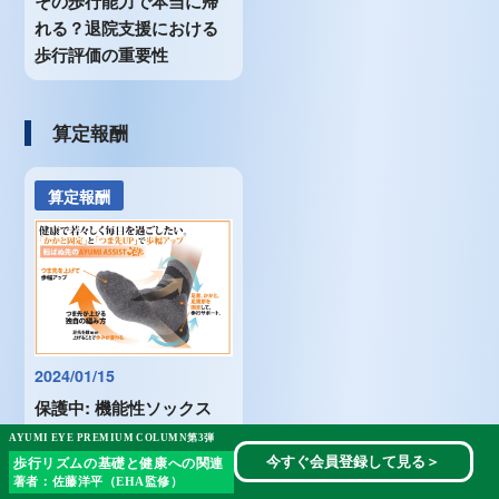
その歩行能力で本当に帰
れる？退院支援における
歩行評価の重要性
算定報酬
算定報酬
2024/01/15
保護中: 機能性ソックス
AYUMIASSITの転倒予防
AYUMI EYE PREMIUM COLUMN第3弾
効果の検証結果
今すぐ会員登録して見る
＞
歩行リズムの基礎と健康への関連
著者：佐藤洋平（EHA監修）