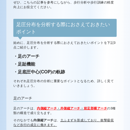
ぜひ、こちらの記事を参考にしながら、歩行分析や歩行訓練の精度
向上にお役立てください。
足圧分布を分析する際におさえておきたい
ポイント
始めに、足圧分布を分析する際におさえておきたいポイントを下記3
点ご紹介します。
・足のアーチ
・足趾機能
・足底圧中心(COP)の軌跡
それぞれ足圧分布の分析に重要なポイントとなるため、詳しく見て
いきましょう。
足のアーチ
足のアーチは、
内側縦アーチ
・
外側縦アーチ
・
前足部横アーチ
の3種
類の構造で成り立ちます。
そのなかでも
内側縦アーチ
は、
土ふまずを形成しており、衝撃吸収
など歩行の成立に働きます。