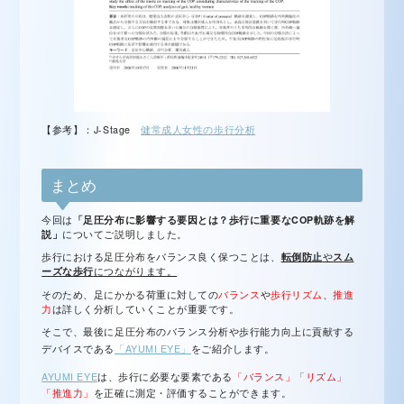
【参考】：J-Stage
健常成人女性の歩行分析
まとめ
今回は
「足圧分布に影響する要因とは？歩行に重要なCOP軌跡を解
説」
についてご説明しました。
歩行における足圧分布をバランス良く保つことは、
転倒防止
や
スム
ーズな歩行
につながります。
そのため、足にかかる荷重に対しての
バランス
や
歩行リズム
、
推進
力
は詳しく分析していくことが重要です。
そこで、最後に足圧分布のバランス分析や歩行能力向上に貢献する
デバイスである
「AYUMI EYE」
をご紹介します。
AYUMI EYE
は、歩行に必要な要素である
「バランス」「リズム」
「推進力」
を正確に測定・評価することができます。