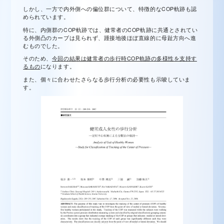
しかし、一方で内外側への偏位群について、特徴的なCOP軌跡も認
められています。
特に、内側群のCOP軌跡では、健常者のCOP軌跡に共通とされてい
る外側凸のカーブは見られず、踵接地後ほぼ直線的に母趾方向へ進
むものでした。
そのため、
今回の結果は健常者の歩行時COP軌跡の多様性を支持す
るもの
になります。
また、個々に合わせたさらなる歩行分析の必要性も示唆していま
す。