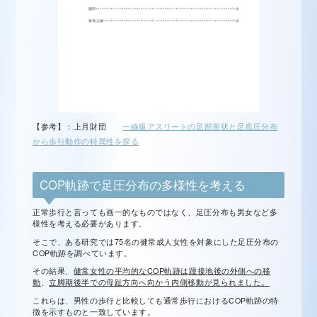
【参考】：上月財団
一線級アスリートの足部形状と足底圧分布
から歩行動作の特異性を探る
COP軌跡で足圧分布の多様性を考える
正常歩行と言っても画一的なものではなく、足圧分布も男女など多
様性を考える必要があります。
そこで、ある研究では75名の健常成人女性を対象にした足圧分布の
COP軌跡を調べています。
その結果、
健常女性の平均的なCOP軌跡は踵接地後の外側への移
動
、
立脚期後半での母趾方向へ向かう内側移動が見られました。
これらは、男性の歩行と比較しても通常歩行におけるCOP軌跡の特
徴を示すものと一致しています。