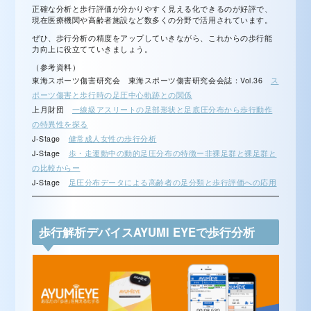
正確な分析と歩行評価が分かりやすく見える化できるのが好評で、
現在医療機関や高齢者施設など数多くの分野で活用されています。
ぜひ、歩行分析の精度をアップしていきながら、これからの歩行能
力向上に役立てていきましょう。
（参考資料）
東海スポーツ傷害研究会 東海スポーツ傷害研究会会誌：Vol.36
ス
ポーツ傷害と歩行時の足圧中心軌跡との関係
上月財団
一線級アスリートの足部形状と足底圧分布から歩行動作
の特異性を探る
J-Stage
健常成人女性の歩行分析
J-Stage
歩・走運動中の動的足圧分布の特徴ー非裸足群と裸足群と
の比較からー
J-Stage
足圧分布データによる高齢者の足分類と歩行評価への応用
歩行解析デバイスAYUMI EYEで歩行分析