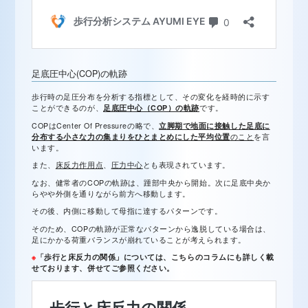
足底圧中心(COP)の軌跡
歩行時の足圧分布を分析する指標として、その変化を経時的に示す
ことができるのが、
足底圧中心（COP）の軌跡
です。
COPはCenter Of Pressureの略で、
立脚期で地面に接触した足底に
分布する小さな力の集まりをひとまとめにした平均位置
のこと
を言
います。
また、
床反力作用点
、
圧力中心
とも表現されています。
なお、健常者のCOPの軌跡は、踵部中央から開始。次に足底中央か
らやや外側を通りながら前方へ移動します。
その後、内側に移動して母指に達するパターンです。
そのため、COPの軌跡が正常なパターンから逸脱している場合は、
足にかかる荷重バランスが崩れていることが考えられます。
※
「歩行と床反力の関係」については、こちらのコラムにも詳しく載
せております、併せてご参照ください。