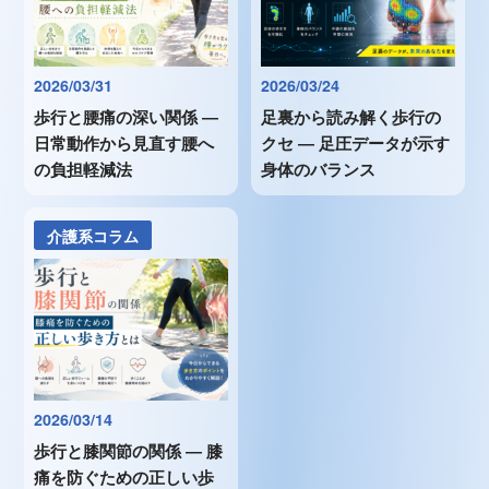
2026/03/31
2026/03/24
歩行と腰痛の深い関係 ―
足裏から読み解く歩行の
日常動作から見直す腰へ
クセ ― 足圧データが示す
の負担軽減法
身体のバランス
介護系コラム
2026/03/14
歩行と膝関節の関係 ― 膝
痛を防ぐための正しい歩