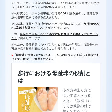
そこで、スポーツ傷害後の歩行時のCOP 軌跡の研究を参考にしなが
ら、
足圧分布のバランスの変化を確認しましょう。
その研究ではスポーツ傷害後の歩行時COP軌跡を解析し、腰部と下
肢の傷害部位別で特徴を捉えました。
その結果、腰部や下肢以外のスポーツ傷害においては、
歩行時のCO
Pに及ぼす影響が小さい
こと
がわかりました。
一方、
膝疾患の場合は
COPが有意に足底外側に影響を及ぼしている
こと
が判明しています。
そのため、膝部疾患においてはリハビリ開始の早期に、母趾側への
荷重を促す指導が有効であることが考えられます。
※
「母趾球の役割」については、こちらのコラムにも詳しく載せてお
ります、併せてご参照ください。