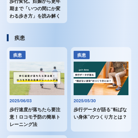
歩行変化。妊娠から更年
期まで「いつの間にか変
わる歩き方」を読み解く
疾患
疾患
疾患
2025/06/03
2025/05/30
歩行速度が落ちたら要注
歩行データが語る“転ばな
意！ロコモ予防の簡単ト
い身体”のつくり方とは？
レーニング法