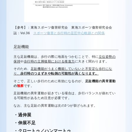
【参考】：東海スポーツ傷害研究会 東海スポーツ傷害研究会会
誌：Vol.36
スポーツ傷害と歩行時の足圧中心軌跡との関係
足趾
機能
主な足趾機能は、歩行の際に地面をつかむことで、特に
立位姿勢の
保持
や
歩行時の立脚後期における推進力
に大きく関わります。
そのため、
足趾機能がうまく機能していないと不安定な歩行にな
り、
歩行時のつまずきや転倒の可能性が高くなります。
そこで、正しい歩行のために有効になるのが、
足趾機能の異常運動
の
観察
です。
足趾機能の異常運動が起きている場合は、歩行バランスが崩れてい
る可能性があるため注意が必要です。
なお、主な足趾の異常運動は次の3つが挙げられます。
・過伸展
・伸展不足
・クロートゥ／ハンマートゥ