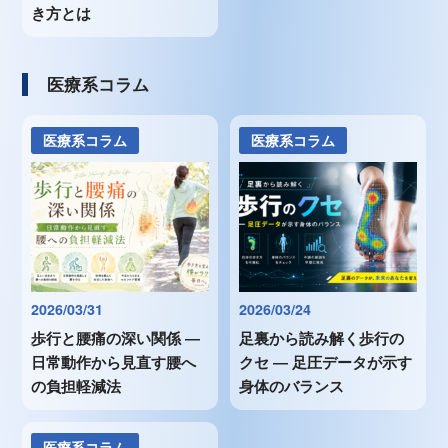
き方とは
医療系コラム
医療系コラム
医療系コラム
2026/03/31
2026/03/24
歩行と腰痛の深い関係 ―
足裏から読み解く歩行の
日常動作から見直す腰へ
クセ ― 足圧データが示す
の負担軽減法
身体のバランス
医療系コラム