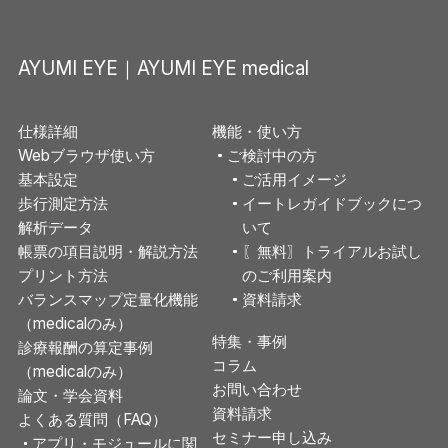
AYUMI EYE｜AYUMI EYE medical
仕様詳細
機能・使い方
Webブラウザ使い方
ご検討中の方
基本設定
ご活用イメージ
歩行測定方法
イートレガイドブックにつ
解析データ
いて
帳票の項目説明・解説方法
〖無料〗トライアルお試し
プリント方法
のご利用案内
バランスマップ定量化機能
資料請求
（medicalのみ）
特集・事例
診療報酬の算定事例
コラム
（medicalのみ）
お問い合わせ
論文・学会資料
資料請求
よくある質問（FAQ）
セミナー申し込み
アプリ・モジュールに関