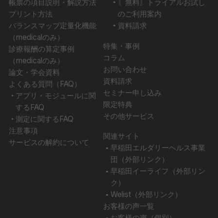
帳票の項目説明・解説方法
〖無料〗トライアルお試し
プリント方法
のご利用案内
バランスマップ定量化機能
資料請求
（medicalのみ）
特集・事例
診療報酬の算定事例
コラム
（medicalのみ）
お問い合わせ
論文・学会資料
資料請求
よくある質問（FAQ）
セミナー申し込み
アプリ・モジュールに関
限定特典
するFAQ
その他サービス
測定に関するFAQ
注意事項
関連サイト
サービスの解約について
早稲田エルダリーヘルス事業
団（外部リンク）
早稲田イーライフ（外部リン
ク）
Welist（外部リンク）
お客様の声一覧
お客様の声（個別）