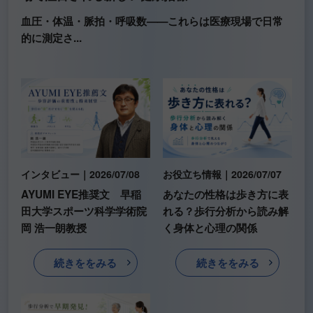
血圧・体温・脈拍・呼吸数——これらは医療現場で日常
的に測定さ...
インタビュー｜2026/07/08
お役立ち情報｜2026/07/07
AYUMI EYE推奨文 早稲
あなたの性格は歩き方に表
田大学スポーツ科学学術院
れる？歩行分析から読み解
岡 浩一朗教授
く身体と心理の関係
続きををみる
続きををみる