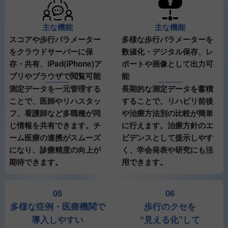
主な機能
主な機能
多様な歩行パラメーターを
スコアや歩行パラメーター
数値化・デジタル保存、レ
をクラウドサーバーに保
ポートや画像として出力可
存・共有、iPad(iPhone)ア
能
プリやブラウザで閲覧可能
長期的な測定データを蓄積
測定データを一元管理する
することで、リハビリ前後
ことで、医師やリハスタッ
や治療方法別の比較が簡単
フ、看護師など多職種が同
に行えます。治療方針のエ
じ情報を共有できます。チ
ビデンスとして提示しやす
ーム医療の連携がスムーズ
く、学会発表や研究にも活
になり、診療精度の向上が
用できます。
期待できます。
05
06
多様な症例・医療機関で
歩行のクセを
導入しやすい
“見える化”して