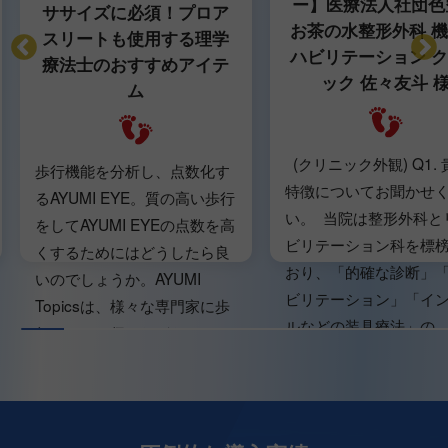
ー】医療法人社団色
ササイズに必須！プロア
お茶の水整形外科 
スリートも使用する理学
ハビリテーション 
療法士のおすすめアイテ
ック 佐々友斗 
ム
(クリニック外観) Q1.
歩行機能を分析し、点数化す
特徴についてお聞かせ
るAYUMI EYE。質の高い歩行
い。 当院は整形外科と
をしてAYUMI EYEの点数を高
ビリテーション科を標
くするためにはどうしたら良
おり、「的確な診断」
いのでしょうか。AYUMI
ビリテーション」「イ
Topicsは、様々な専門家に歩
ルなどの装具療法」の...
行について伺いながら...