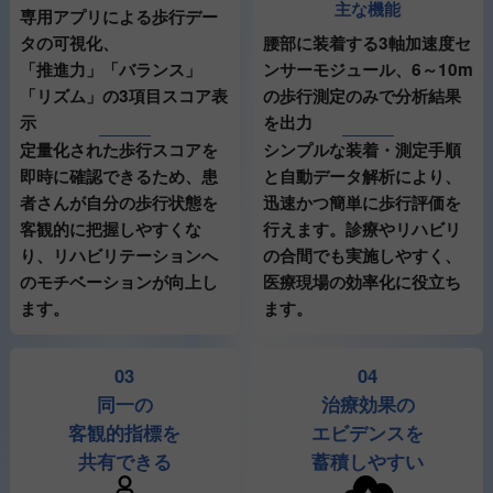
主な機能
専用アプリによる歩行デー
腰部に装着する3軸加速度セ
タの可視化、
ンサーモジュール、6～10m
「推進力」「バランス」
の歩行測定のみで分析結果
「リズム」の3項目スコア表
を出力
示
シンプルな装着・測定手順
定量化された歩行スコアを
と自動データ解析により、
即時に確認できるため、患
迅速かつ簡単に歩行評価を
者さんが自分の歩行状態を
行えます。診療やリハビリ
客観的に把握しやすくな
の合間でも実施しやすく、
り、リハビリテーションへ
医療現場の効率化に役立ち
のモチベーションが向上し
ます。
ます。
03
04
同一の
治療効果の
客観的指標を
エビデンスを
共有できる
蓄積しやすい