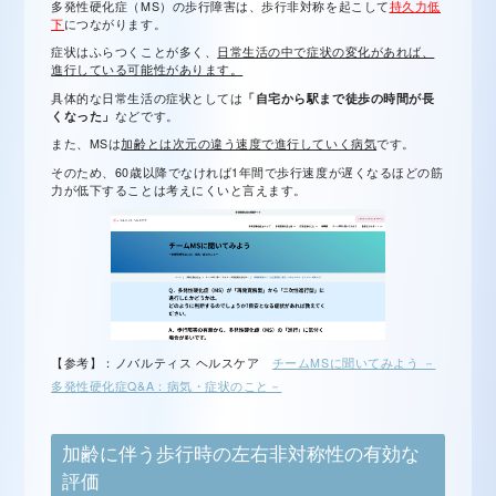
多発性硬化症（MS）の歩行障害は、歩行非対称を起こして
持久力低
下
につながります。
症状はふらつくことが多く、
日常生活の中で症状の変化があれば、
進行している可能性があります。
具体的な日常生活の症状としては
「自宅から駅まで徒歩の時間が長
くなった」
などです。
また、MSは
加齢とは次元の違う速度で進行していく病気
です。
そのため、60歳以降でなければ1年間で歩行速度が遅くなるほどの筋
力が低下することは考えにくいと言えます。
【参考】：ノバルティス ヘルスケア
チームMSに聞いてみよう －
多発性硬化症Q&A：病気・症状のこと－
加齢に伴う
歩行時の左右非対称性の有効な
評価