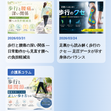
2026/03/31
2026/03/24
歩行と腰痛の深い関係 ―
足裏から読み解く歩行の
日常動作から見直す腰へ
クセ ― 足圧データが示す
の負担軽減法
身体のバランス
介護系コラム