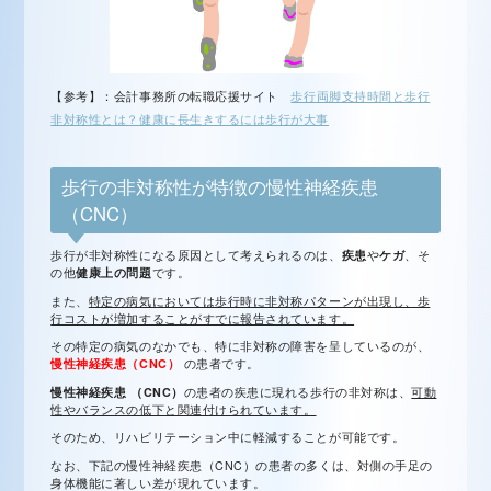
【参考】：会計事務所の転職応援サイト
歩行両脚支持時間と歩行
非対称性とは？健康に長生きするには歩行が大事
歩行の非対称性が特徴の慢性神経疾患
（CNC）
歩行が非対称性になる原因として考えられるのは、
疾患
や
ケガ
、そ
の他
健康上の問題
です。
また、
特定の病気においては歩行時に非対称パターンが出現し、歩
行コストが増加することがすでに報告されています。
その特定の病気のなかでも、特に非対称の障害を呈しているのが、
慢性神経疾患（CNC）
の患者です。
慢性神経疾患 （CNC）
の患者の疾患に現れる歩行の非対称は、
可動
性やバランスの低下と関連付けられています。
そのため、リハビリテーション中に軽減することが可能です。
なお、下記の慢性神経疾患（CNC）の患者の多くは、対側の手足の
身体機能に著しい差が現れています。