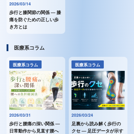
2026/03/14
歩行と膝関節の関係 ― 膝
痛を防ぐための正しい歩
き方とは
医療系コラム
医療系コラム
医療系コラム
2026/03/31
2026/03/24
歩行と腰痛の深い関係 ―
足裏から読み解く歩行の
日常動作から見直す腰へ
クセ ― 足圧データが示す