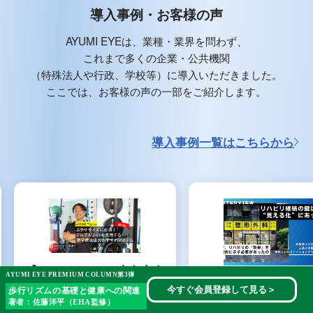
導入事例・お客様の声
AYUMI EYEは、業種・業界を問わず、
これまで多くの企業・公共機関
（特殊法人や行政、学校等）に導入いただきました。
ここでは、お客様の声の一部をご紹介します。
導入事例一覧はこちらから
【AYUMI Topics 小泉圭介
AYUMI EYE PREMIUM COLUMN第3弾
【AYUMI EYEイン
インタビュー第5回】エク
今すぐ会員登録して見る
＞
歩行リズムの基礎と健康への関連
ー】医療法人社団色
著者：佐藤洋平（EHA監修）
ササイズに必須！プロア