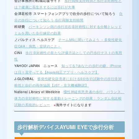
会計事務所の転職応援サイト
歩行両脚支持時間と歩行非対称性と
は？健康に長生きするには歩行が大事
会津若松市 スマートフォンアプリで自分の歩行について知ろう
自
分の歩行について知ろう 歩行両脚支持時間
科研費
パーキンソン病の歩行左右非対称性に対する分離トレッド
ミルを用いた歩行練習の効果
ノバルティス ヘルスケア
チームMSに聞いてみよう －多発性硬化
症Q&A：病気・症状のこと－
CiNii
歩行非対称性の新たな評価方法としての円歩行テストの有用
性
YAHOO! JAPAN ニュース
知ってる?あなたの歩行の癖、iPhone
は日々見守ってる【Apple純正アプリ・ヘルスケア】
J-GLOVBAL
多発性硬化症患者における6分歩行試験中の歩行非対
称性と歩行の両側協調【JST・京大機械翻訳】
National Library of Medicine
慢性神経疾患患者の歩行、バランス、
体力の非対称性に対する運動トレーニングの効果：ランダム化比較
試験の系統的レビュー
※
海外サイトになります
歩行解析デバイスAYUMI EYEで歩行分析