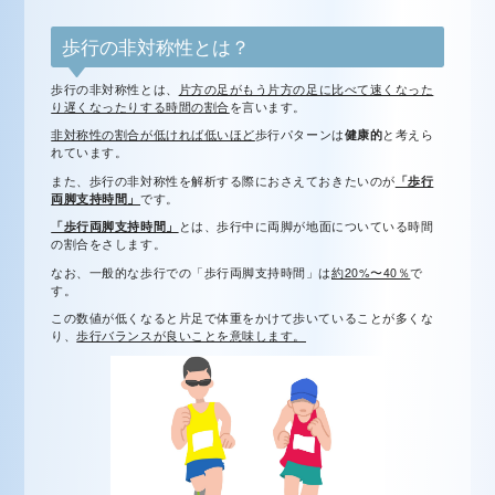
歩行の非対称性とは？
歩行の非対称性とは、
片方の足がもう片方の足に比べて速くなった
り遅くなったりする時間の割合
を言います。
非対称性の割合が低ければ低いほど
歩行パターンは
健康的
と考えら
れています。
また、歩行の非対称性を解析する際におさえておきたいのが
「歩行
両脚支持時間」
です。
「歩行両脚支持時間」
とは、歩行中に両脚が地面についている時間
の割合をさします。
なお、一般的な歩行での「歩行両脚支持時間」は
約20%〜40％
で
す。
この数値が低くなると片足で体重をかけて歩いていることが多くな
り、
歩行バランスが良いことを意味します。