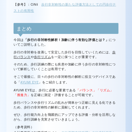
【参考】：CiNii
歩行非対称性の新たな評価方法としての円歩行テ
ストの有用性
まとめ
今回は
「歩行の非対称性解析！加齢に伴う有効な評価とは？」
につ
いてご説明しました。
歩行の非対称を改善して安定した歩行を目指していくためには、
歩
行バランス
や
歩行リズム
を一定に保つことが重要です。
そのため、歩行訓練の際にも疾患や加齢に伴う歩行の非対称性につ
いて解析していくことは有用です。
そこで最後に、日々の歩行の非対称性の解析に役立つデバイスであ
る「
AYUMI EYE
」をご紹介します。
AYUMI EYEは、歩行に必要な要素である
「バランス」「リズム」
「推進力」
を正確に測定・評価することが可能です。
歩行バランスや歩行リズムの乱れが簡単かつ正確に見える化できる
ため、歩行の非対称性の解析に貢献してくれます。
ぜひ、歩行能力向上を飛躍的にアップできる評価・分析を活用しな
がら、歩行訓練を充実させていきましょう。
（参考資料）