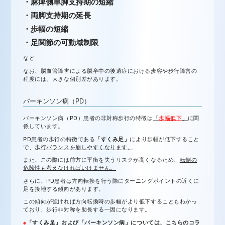
・麻痺側単脚支持期の短縮
・両脚支持期の延長
・歩幅の短縮
・足関節の可動域制限
など
なお、脳血管障害による脳卒中の後遺症における歩容や歩行障害の
程度には、大きな個別差があります。
パーキンソン病（PD）
パーキンソン病（PD）患者の非対称歩行の特徴は
「
歩幅低下
」
に関
係しています。
PD患者の歩行の特徴である
「すくみ足」
により歩幅が低下すること
で、
歩行バランスを崩しやすくなります。
また、この際には前方に平衡を失うリスクが高くなるため、
転倒の
危険性も考えなければいけません。
さらに、PD患者は方向転換を行う際にターニングポイントの近くに
足を接地する傾向があります。
この傾向が強ければ方向転換時の歩幅がより低下することもわかっ
ており、歩行非対称を助長する一因になります。
※
「すくみ足」および「パーキンソン病」については、こちらのコラ