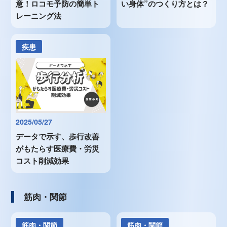
意！ロコモ予防の簡単ト
い身体”のつくり方とは？
レーニング法
疾患
2025/05/27
データで示す、歩行改善
がもたらす医療費・労災
コスト削減効果
筋肉・関節
筋肉・関節
筋肉・関節