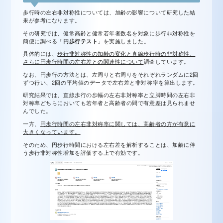
歩行時の左右非対称性については、加齢の影響について研究した結
果が参考になります。
その研究では、健常高齢と健常若年者数名を対象に歩行非対称性を
簡便に調べる「
円歩行テスト
」を実施しました。
具体的には、
歩行非対称性の加齢の変化と直線歩行時の非対称性、
さらに円歩行時間の左右差との関連性について
調査しています。
なお、円歩行の方法とは、左周りと右周りをそれぞれランダムに2回
ずつ行い、2回の平均値のデータで左右差と非対称率を算出します。
研究結果では、直線歩行の歩幅の左右非対称率と立脚時間の左右非
対称率どちらにおいても若年者と高齢者の間で有意差は見られませ
んでした。
一方、
円歩行時間の左右非対称率に関しては、高齢者の方が有意に
大きくなっています。
そのため、円歩行時間における左右差を解析することは、加齢に伴
う歩行非対称性増加を評価する上で有効です。