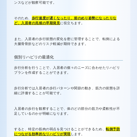
ンスなどが観察可能です。
そのため、
歩行速度が遅くなったり、前のめり姿勢になったりな
ど、入居者の兆候の早期発見
に役立ちます。
また、入居者の歩行状態の変化を密に管理することで、転倒による
大腿骨骨折などのリスク軽減が期待できます。
個別リハビリの最適化
歩行分析を行うことで、入居者の個々のニーズに合わせたリハビリ
プランを作成することができます。
歩行分析では入居者の歩行パターンや関節の動き、筋力の状態を詳
細に評価することが可能です。
入居者の歩行を観察することで、体のどの部分の筋力や柔軟性が不
足しているのかが明確になります。
すると、特定の筋肉の弱点を見つけることができるため、
転倒予防
につながる効率的なリハビリが実現
します。