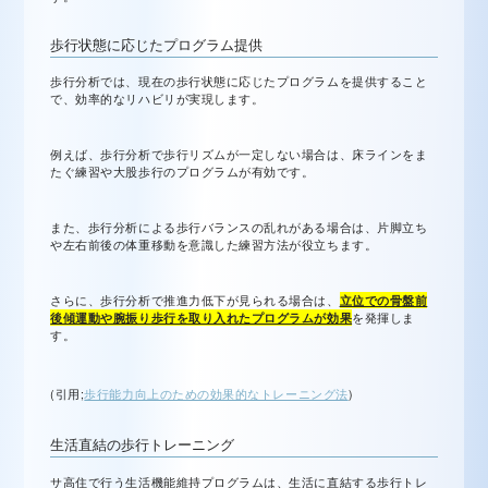
歩行状態に応じたプログラム提供
歩行分析では、現在の歩行状態に応じたプログラムを提供すること
で、効率的なリハビリが実現します。
例えば、歩行分析で歩行リズムが一定しない場合は、床ラインをま
たぐ練習や大股歩行のプログラムが有効です。
また、歩行分析による歩行バランスの乱れがある場合は、片脚立ち
や左右前後の体重移動を意識した練習方法が役立ちます。
さらに、歩行分析で推進力低下が見られる場合は、
立位での骨盤前
後傾運動や腕振り歩行を取り入れたプログラムが効果
を発揮しま
す。
(引用;
歩行能力向上のための効果的なトレーニング法
)
生活直結の歩行トレーニング
サ高住で行う生活機能維持プログラムは、生活に直結する歩行トレ