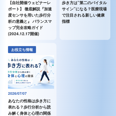
【自社開催ウェビナーレ
歩き方は”第二のバイタル
ポート】 徹底解説『加速
サイン”になる？医療現場
度センサを用いた歩行分
で注目される新しい健康
析の意義と』 バランスマ
指標
ップ完全攻略ガイド
(2024.12.17開催)
お役立ち情報
2026/07/07
あなたの性格は歩き方に
表れる？歩行分析から読
み解く身体と心理の関係