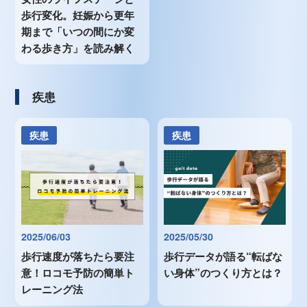
歩行変化。妊娠から更年
期まで「いつの間にか変
わる歩き方」を読み解く
疾患
疾患
疾患
2025/06/03
2025/05/30
歩行速度が落ちたら要注
歩行データが語る“転ばな
意！ロコモ予防の簡単ト
い身体”のつくり方とは？
レーニング法