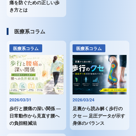
痛を防ぐための正しい歩
き方とは
医療系コラム
医療系コラム
医療系コラム
2026/03/31
2026/03/24
歩行と腰痛の深い関係 ―
足裏から読み解く歩行の
日常動作から見直す腰へ
クセ ― 足圧データが示す
の負担軽減法
身体のバランス