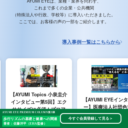
AYUMI EYEは、業種・業界を問わず、
これまで多くの企業・公共機関
（特殊法人や行政、学校等）に導入いただきました。
ここでは、お客様の声の一部をご紹介します。
導入事例一覧はこちらから
【AYUMI Topics 小泉圭介
【AYUMI EYEイン
インタビュー第5回】エク
ー】医療法人社団色
ササイズに必須！プロア
AYUMI EYE PREMIUM COLUMN第3弾
お茶の水整形外科 
スリートも使用する理学
今すぐ会員登録して見る
＞
歩行リズムの基礎と健康への関連
ハビリテーション 
療法士のおすすめアイテ
著者：佐藤洋平（EHA監修）