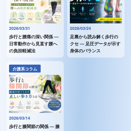
2026/03/31
2026/03/24
歩行と腰痛の深い関係 ―
足裏から読み解く歩行の
日常動作から見直す腰へ
クセ ― 足圧データが示す
の負担軽減法
身体のバランス
介護系コラム
2026/03/14
歩行と膝関節の関係 ― 膝