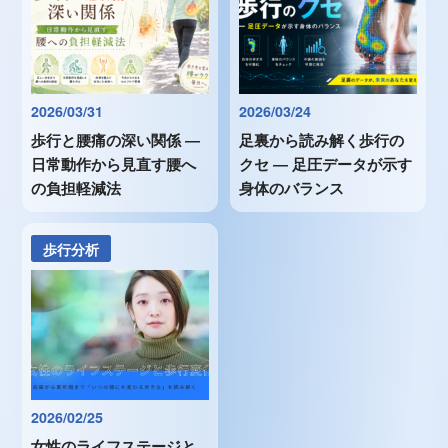
2026/03/31
2026/03/24
歩行と腰痛の深い関係 ―
足裏から読み解く歩行の
日常動作から見直す腰へ
クセ ― 足圧データが示す
の負担軽減法
身体のバランス
歩行分析
2026/02/25
女性のライフステージと