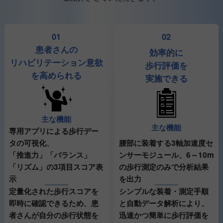
01
02
患者さんの
効率的に
リハビリテーション意欲
歩行評価を
を高められる
実施できる
主な機能
主な機能
専用アプリによる歩行デー
腰部に装着する3軸加速度セ
タの可視化、
ンサーモジュール、6～10m
「推進力」「バランス」
の歩行測定のみで分析結果
「リズム」の3項目スコア表
を出力
示
シンプルな装着・測定手順
定量化された歩行スコアを
と自動データ解析により、
即時に確認できるため、患
迅速かつ簡単に歩行評価を
者さんが自分の歩行状態を