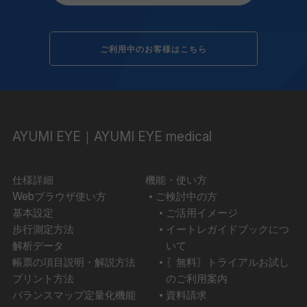
ご利用中のお客様はこちら
AYUMI EYE｜AYUMI EYE medical
仕様詳細
機能・使い方
Webブラウザ使い方
ご検討中の方
基本設定
ご活用イメージ
歩行測定方法
イートレガイドブックにつ
解析データ
いて
帳票の項目説明・解説方法
〖無料〗トライアルお試し
プリント方法
のご利用案内
バランスマップ定量化機能
資料請求