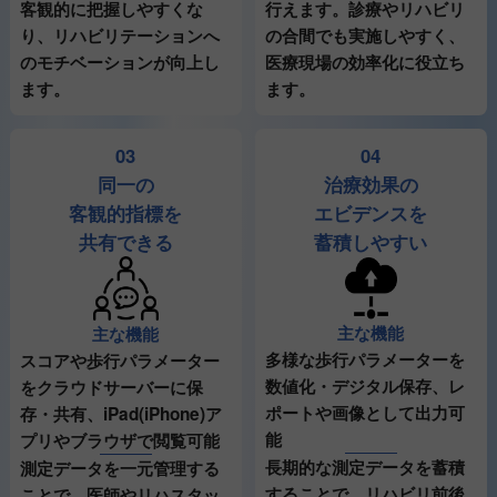
行えます。診療やリハビリ
客観的に把握しやすくな
の合間でも実施しやすく、
り、リハビリテーションへ
医療現場の効率化に役立ち
のモチベーションが向上し
ます。
ます。
03
04
同一の
治療効果の
客観的指標を
エビデンスを
共有できる
蓄積しやすい
主な機能
主な機能
多様な歩行パラメーターを
スコアや歩行パラメーター
数値化・デジタル保存、レ
をクラウドサーバーに保
ポートや画像として出力可
存・共有、iPad(iPhone)ア
能
プリやブラウザで閲覧可能
長期的な測定データを蓄積
測定データを一元管理する
することで、リハビリ前後
ことで、医師やリハスタッ