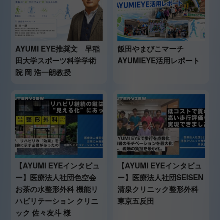
AYUMI EYE推奨文 早稲
飯田やまびこマーチ
田大学スポーツ科学学術
AYUMIEYE活用レポート
院 岡 浩一朗教授
【AYUMI EYEインタビュ
【AYUMI EYEインタビュ
ー】医療法人社団色空会
ー】医療法人社団SEISEN
お茶の水整形外科 機能リ
清泉クリニック整形外科
ハビリテーション クリニ
東京五反田
ック 佐々友斗 様