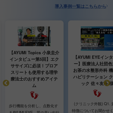
導入事例一覧はこちらから
【AYUMI Topics 小泉圭介
【AYUMI EYEイン
インタビュー第5回】エク
ー】医療法人社団色
ササイズに必須！プロア
お茶の水整形外科 
スリートも使用する理学
ハビリテーション 
療法士のおすすめアイテ
ック 佐々友斗 
ム
(クリニック外観) Q1.
歩行機能を分析し、点数化す
特徴についてお聞かせ
るAYUMI EYE。質の高い歩行