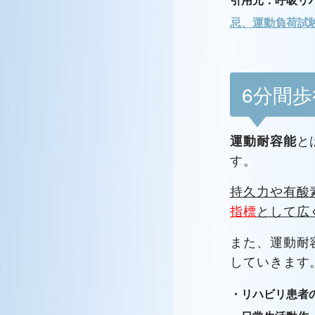
忌、運動負荷試
6分間
と
運動耐容能
す。
持久力や有酸
指標
として広
また、運動耐
していきます
・リハビリ患者