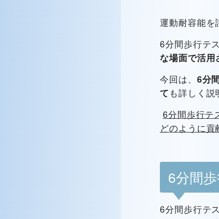
運動耐容能を
6分間歩行テ
な場面で活用
今回は、
6分
も詳しく説
て
6分間歩行テ
どのように貢
6分間
6分間歩行テ