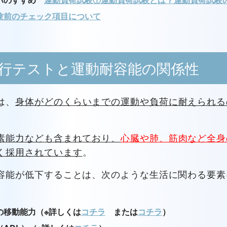
験前のチェック項目について
歩行テストと運動耐容能の関係性
は、
身体がどのくらいまでの運動や負荷に耐えられる
素能力なども含まれており、
心臓や肺、筋肉など全身
く採用されています
。
容能が低下することは、次のような生活に関わる要素
。
の移動能力
（※詳しくは
コチラ
または
コチラ
）