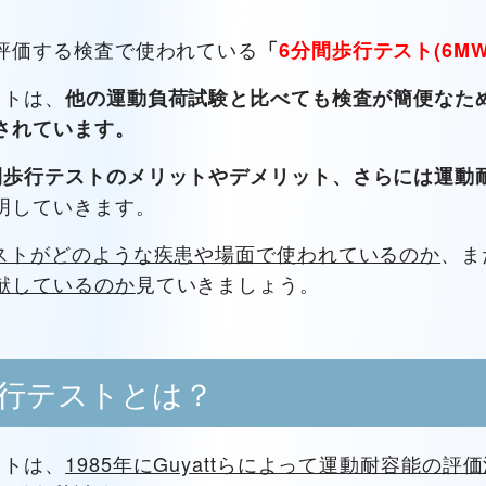
評価する検査で使われている
「
6分間歩行テスト(6M
ストは、
他の運動負荷試験と比べても検査が簡便なた
されています。
間歩行テストのメリットやデメリット、さらには運動
明していきます。
ストがどのような疾患や場面で使われているのか
、ま
献しているのか
見ていきましょう。
歩行テストとは？
ストは、
1985年にGuyattらによって運動耐容能の評