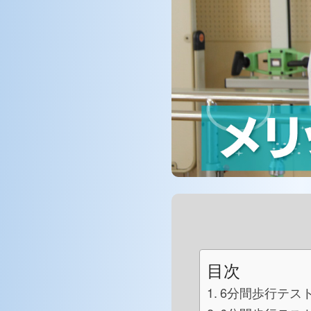
目次
6分間歩行テス