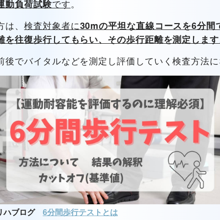
です
。
運動負荷試験
方は、
検査対象者に
30mの平坦な直線コースを6分間
離を往復歩行してもらい、その歩行距離を測定します
前後でバイタルなどを測定し評価していく検査方法に
トリハブログ
6分間歩行テストとは