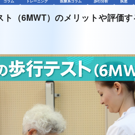
コラム
トレーニング
医療系コラム
歩行分析
疾患
スト（6MWT）のメリットや評価