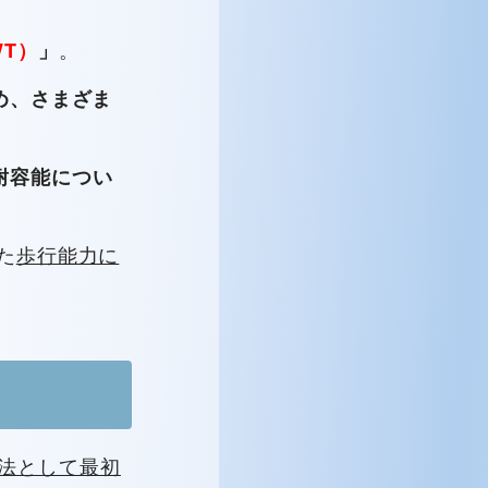
。
WT）
」
め、さまざま
耐容能につい
た
歩行能力に
価法として最初