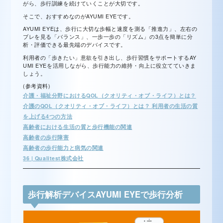
がら、歩行訓練を続けていくことが大切です。
そこで、おすすめなのがAYUMI EYEです。
AYUMI EYEは、歩行に大切な歩幅と速度を測る「推進力」、左右の
ブレを見る「バランス」、一歩一歩の「リズム」の3点を簡単に分
析・評価できる最先端のデバイスです。
利用者の「歩きたい」意欲を引き出し、歩行習慣をサポートする
AY
UMI EYEを活用しながら、歩行能力の維持・向上に役立てていきま
しょう。
(参考資料)
介護・福祉分野におけるQOL（クオリティ・オブ・ライフ）とは？
介護のQOL（クオリティ・オブ・ライフ）とは？ 利用者の生活の質
を上げる4つの方法
高齢者における生活の質と歩行機能の関連
高齢者の歩行障害
高齢者の歩行能力と病気の関連
36 | Qualitest株式会社
歩行解析デバイスAYUMI EYEで歩行分析