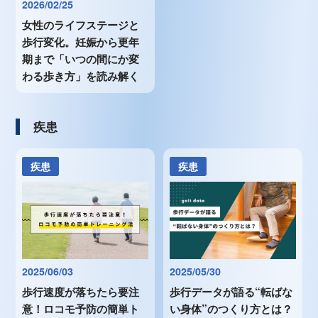
2026/02/25
女性のライフステージと
歩行変化。妊娠から更年
期まで「いつの間にか変
わる歩き方」を読み解く
疾患
疾患
疾患
2025/06/03
2025/05/30
歩行速度が落ちたら要注
歩行データが語る“転ばな
意！ロコモ予防の簡単ト
い身体”のつくり方とは？