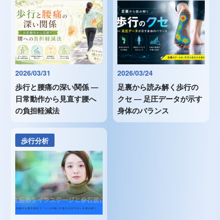
2026/03/31
2026/03/24
歩行と腰痛の深い関係 ―
足裏から読み解く歩行の
日常動作から見直す腰へ
クセ ― 足圧データが示す
の負担軽減法
身体のバランス
歩行分析