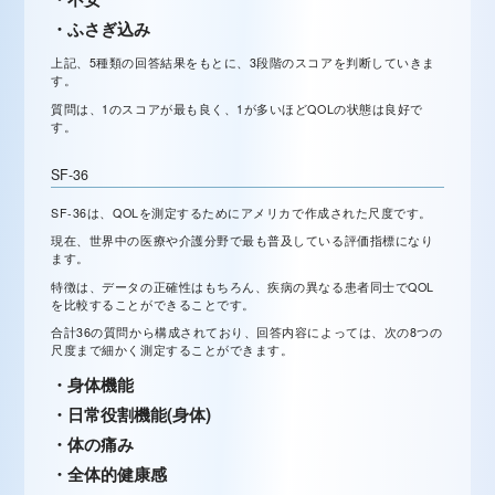
・ふさぎ込み
上記、5種類の回答結果をもとに、3段階のスコアを判断していきま
す。
質問は、1のスコアが最も良く、1が多いほどQOLの状態は良好で
す。
SF-36
SF-36は、QOLを測定するためにアメリカで作成された尺度です。
現在、世界中の医療や介護分野で最も普及している評価指標になり
ます。
特徴は、データの正確性はもちろん、疾病の異なる患者同士でQOL
を比較することができることです。
合計36の質問から構成されており、回答内容によっては、次の8つの
尺度まで細かく測定することができます。
・身体機能
・日常役割機能(身体)
・体の痛み
・全体的健康感