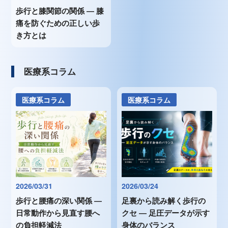
歩行と膝関節の関係 ― 膝
痛を防ぐための正しい歩
き方とは
医療系コラム
医療系コラム
医療系コラム
2026/03/31
2026/03/24
歩行と腰痛の深い関係 ―
足裏から読み解く歩行の
日常動作から見直す腰へ
クセ ― 足圧データが示す
の負担軽減法
身体のバランス