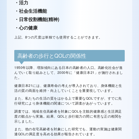
・活力
・社会生活機能
・日常役割機能(精神)
・心の健康
上記、8つの尺度は単独でも使用することができます。
高齢者の歩行とQOLの関係性
1950年以降、増加傾向にある日本の高齢者の人口。高齢化社会が進
んでいく取り組みとして、2000年に「健康日本21」が施行されまし
た。
健康日本21には、健康寿命の考えが導入されており、身体機能と生
活の質の両面を維持・向上していくことを重要視しています。
また、私たちの生活の質をはかる上で重要なQOLですが、すでに先
行研究により身体機能の関連について調査があがっています。
調査では、地域在住高齢者を対象にQOLを主観的健康感と生活満足
度の観点から実施。結果、QOLと歩行能力の間に有意な正の相関を
示しました。
また、他の在宅高齢者を対象にした研究でも、運動の実施は健康関
連QOLの満足度を高める効果が報告されています。