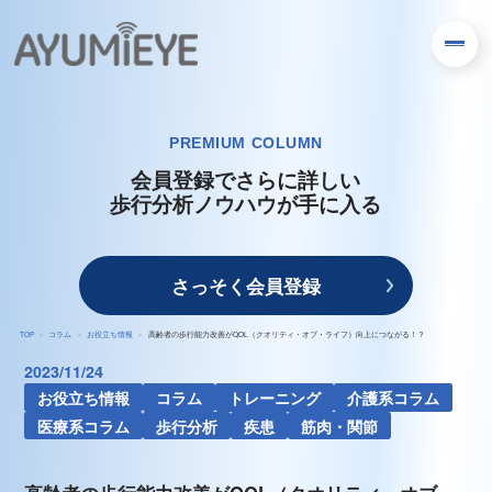
PREMIUM COLUMN
会員登録でさらに詳しい
歩行分析ノウハウが手に入る
さっそく会員登録
TOP
コラム
お役立ち情報
高齢者の歩行能力改善がQOL（クオリティ・オブ・ライフ）向上につながる！？
2023/11/24
お役立ち情報
コラム
トレーニング
介護系コラム
医療系コラム
歩行分析
疾患
筋肉・関節