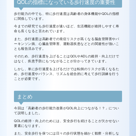
QOLの指標になっている歩行速度の重要性
歩行能力の中でも、特に歩行速度は高齢者の身体機能やQOLの指標
に関係しています。
今までの研究でも歩行速度が速いほど、生活機能が維持しやすく寿
命も長くなると言われています。
また、歩行速度は高齢者での発症リスクが高くなる脳血管障害やパ
ーキンソン病、心臓血管障害、運動器疾患などとの関連性が強いこ
とも報告済みです。
そのため、歩行速度を上げることはQOLやADLの維持・向上だけで
はなく、疾患予防にもつながることが分かってきています。
しかし、単に歩行速度を上げるだけでは転倒のリスクが高くなるた
め、歩行速度やバランス、リズムを総合的に考えて歩行訓練を行う
ことが必要です。
まとめ
今回は「高齢者の歩行能力改善がQOL向上につながる！？」につい
て説明しました。
QOLの維持・向上のためには、安全歩行を続けることが欠かせない
要素になります。
また、安全歩行を保つには日々の歩行状態を細かく観察・分析しな