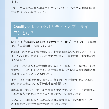
ます。
ぜひ、こちらの記事を参考にしていただき、いつまでも健康的な歩
行を目指していきましょう。
Quality of Life（クオリティ・オブ・ライ
フ）とは？
QOLとは
「Quality of Life（クオリティ・オブ・ライフ）」
の略称
で、
「生活の質」
を表しています。
以前は、私たちが日常生活を送る上で最低限必要な動作のことを指
す「ADL」が、医療やリハビリテーション、福祉分野で重要視され
ていました。
しかし、現在はADLの評価基準である「できる」「できない」だけ
ではなく、自分らしい生き方や生活を重視したQOLが強く考慮され
るようになってきているのです。
また、QOLが重視されてきている背景の一つに挙げられているの
が、急速に進んでいる高齢化社会の問題です。
年齢を重ねていく上で、単に長生きするのではなく、いかに自分ら
しい生き方が送れるかどうかが重要になってきています。
そのため、QOLは私たちの幸せや満足度を測るための指針として、
さまざまな分野で大きな役割を担っています。