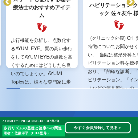
ハビリテーション 
療法士のおすすめアイテ
ック 佐々友斗 
ム
(クリニック外観) Q1.
歩行機能を分析し、点数化す
特徴についてお聞かせ
るAYUMI EYE。質の高い歩行
い。 当院は整形外科と
をしてAYUMI EYEの点数を高
ビリテーション科を標
くするためにはどうしたら良
おり、「的確な診断」
いのでしょうか。AYUMI
ビリテーション」「イ
Topicsは、様々な専門家に歩
ルなどの装具療法」の...
行について伺いながら...
AYUMI EYE PREMIUM COLUMN第3弾
圧倒的な導入実績
今すぐ会員登録して見る
＞
歩行リズムの基礎と健康への関連
著者：佐藤洋平（EHA監修）
資料請求・トライアル