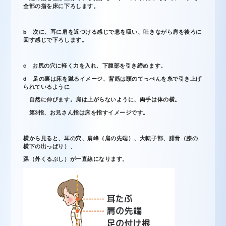
全部の指を床に下ろします。
b 次に、耳に肩を近づける感じで息を吸い、吐きながら肩を後ろに
回す感じで下ろします。
c お尻の穴に軽く力を入れ、下腹部を引き締めます。
d 足の裏は床を蹴るイメージ、背筋は頭のてっぺんを糸で引き上げ
られているように
自然に伸びます。肩は上がらないように、両手は体の横。
第3指、お兄さん指は床を指すイメージです。
横から見ると、耳の穴、肩峰（肩の先端）、大転子部、腓骨（膝の
横下の出っぱり）、
踝（外くるぶし）が一直線になります。