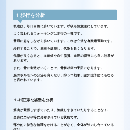
1
歩行を分析
私達は、毎日自然に歩いています。呼吸も無意識にしています。
よく言われるウォーキングは歩行の一種です。
普通に息をしながら歩いています。これは立派な有酸素運動です。
歩行することで、脂肪を燃焼し、代謝も良くなります。
代謝が良くなると、血糖値や血中脂質、血圧の調整にも良い効果が
あります。
また、骨に刺激がいくことで、骨粗相症の予防になります。
脳のホルモンの分泌も良くなり、抑うつ効果、認知症予防にもなる
と言われています。
１
–
⑴
正常な姿勢を分析
筋肉が緊張しすぎていたり、弛緩しすぎていたりすることなく、
全身に力が平等に分布されている状態です。
部分的に特別な無理をかけることがなく、全体が強力し合っている
体は、