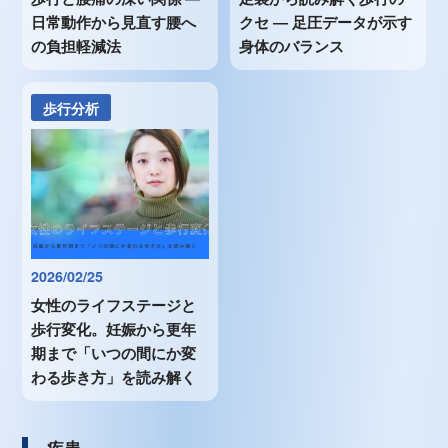
日常動作から見直す腰へ
クセ ― 足圧データが示す
の負担軽減法
身体のバランス
歩行分析
2026/02/25
女性のライフステージと
歩行変化。妊娠から更年
期まで「いつの間にか変
わる歩き方」を読み解く
疾患