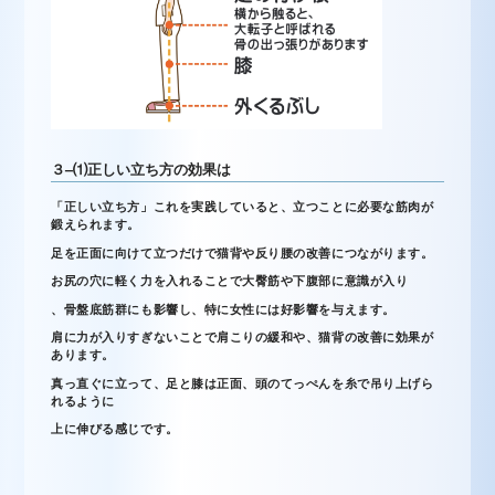
３
–
⑴
正しい立ち方の効果は
「正しい立ち方」これを実践していると、立つことに必要な筋肉が
鍛えられます。
足を正面に向けて立つだけで猫背や反り腰の改善につながります。
お尻の穴に軽く力を入れることで大臀筋や下腹部に意識が入り
、骨盤底筋群にも影響し、特に女性には好影響を与えます。
肩に力が入りすぎないことで肩こりの緩和や、猫背の改善に効果が
あります。
真っ直ぐに立って、足と膝は正面、頭のてっぺんを糸で吊り上げら
れるように
上に伸びる感じです。