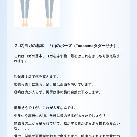
２
–
⑵
ヨガの基本 「山のポーズ（
Tadasana
タダーサナ）」
これはヨガの基本、ヨガを志す物、最初はこれをきっちり教え込ま
れます。
①足裏３点で体を支えます。
②真っ直ぐに立ち、足、膝は正面を向いています。
③肩は力が入らず、両手は体の横に自然に下ろします。
簡単そうですが、これが大変なんです。
中学生や高校生の頃、学校に骨の見本があったでしょう？
頭蓋骨の上から吊られていて、動かすと骨がぶらぶら揺れるみたい
な、、、。
骨は、関節の可動域の動きは出来ますが、筋肉がそれぞれの骨につ