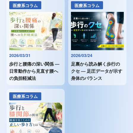
医療系コラム
医療系コラム
2026/03/31
2026/03/24
歩行と腰痛の深い関係 ―
足裏から読み解く歩行の
日常動作から見直す腰へ
クセ ― 足圧データが示す
の負担軽減法
身体のバランス
医療系コラム