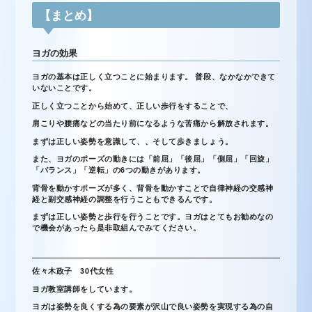
【まとめ】
ヨガの効果
ヨガの基本は正しく立つことに始まります。 普段、なかなかできて
いないことです。
正しく立つことから始めて、正しい歩行をすることで、
肩こりや腰痛などの当たり前になるような苦痛から解放されます。
まずは正しい姿勢を意識して、、そして歩きましょう。
また、ヨガのポーズの動きには「前屈」「後屈」「側屈」「回旋」
「バランス」「逆転」の6つの動きがあります。
背骨を動かすポーズが多く、背骨を動かすことで自律神経の交感神
経と副交感神経の調整を行うこともできるんです。
まずは正しい姿勢と歩行を行うことです。ヨガはとてもお勧めなの
で機会があったら是非取組んでみてください。
佐々木政子 30代女性
ヨガ教室講師をしています。
ヨガは姿勢を良くする為の要素が沢山で良い姿勢を実現する為の自