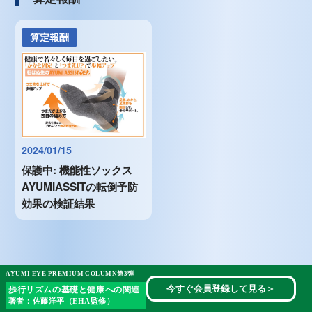
算定報酬
2024/01/15
保護中: 機能性ソックス
AYUMIASSITの転倒予防
効果の検証結果
1,000件以上
介護・医療業界の累計導入数
AYUMI EYE PREMIUM COLUMN第3弾
今すぐ会員登録して見る
＞
歩行リズムの基礎と健康への関連
数名から100名超まで様々な施設で
著者：佐藤洋平（EHA監修）
ご利用頂いております。