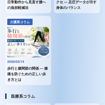
日常動作から見直す腰へ
クセ ― 足圧データが示す
の負担軽減法
身体のバランス
介護系コラム
2026/03/14
歩行と膝関節の関係 ― 膝
痛を防ぐための正しい歩
き方とは
医療系コラム