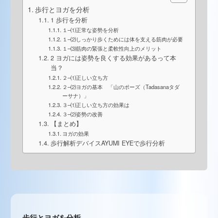
歩行とヨガを分析
1 歩行を分析
１–⑴正常な姿勢を分析
１–⑵しっかり歩くためには体を支える筋肉が必要
１–⑶筋肉の緊張と柔軟性向上のメリット
2 ヨガには姿勢を良くする効果があるって本
当？
２–⑴正しい立ち方
２–⑵ヨガの基本 「山のポーズ（Tadasanaタダ
ーサナ）」
３–⑴正しい立ち方の効果は
３–⑵姿勢の改善
【まとめ】
ヨガの効果
歩行解析デバイスAYUMI EYEで歩行分析
歩行とヨガを分析