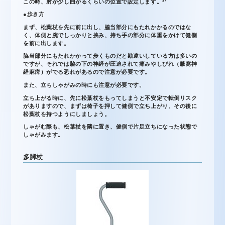
この時、肘が少し曲がるくらいの位置で設定します。³⁾
●歩き方
まず、松葉杖を先に前に出し、脇当部分にもたれかかるのではな
く、体側と腕でしっかりと挟み、持ち手の部分に体重をかけて健側
を前に出します。
脇当部分にもたれかかって歩くものだと勘違いしている方は多いの
ですが、それでは脇の下の神経が圧迫されて痛みやしびれ（腋窩神
経麻痺）がでる恐れがあるので注意が必要です。
また、立ちしゃがみの時にも注意が必要です。
立ち上がる時に、先に松葉杖をもってしまうと不安定で転倒リスク
がありますので、まずは椅子を押して健側で立ち上がり、その後に
松葉杖を持つようにしましょう。
しゃがむ際も、松葉杖を隣に置き、健側で片足立ちになった状態で
しゃがみます。
多脚杖