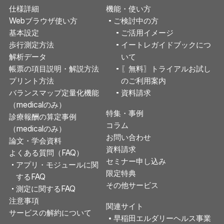
仕様詳細
機能・使い方
Webブラウザ使い方
ご検討中の方
基本設定
ご活用イメージ
歩行測定方法
イートレガイドブックにつ
解析データ
いて
帳票の項目説明・解説方法
〖無料〗トライアルお試し
プリント方法
のご利用案内
バランスマップ定量化機能
資料請求
（medicalのみ）
特集・事例
診療報酬の算定事例
コラム
（medicalのみ）
お問い合わせ
論文・学会資料
資料請求
よくある質問（FAQ）
セミナー申し込み
アプリ・モジュールに関
限定特典
するFAQ
その他サービス
測定に関するFAQ
注意事項
関連サイト
サービスの解約について
早稲田エルダリーヘルス事業