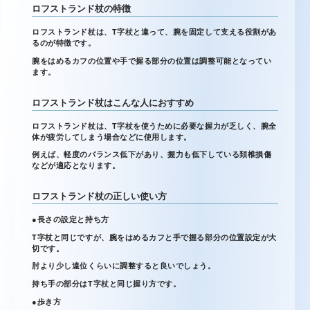
ロフストランド杖の特徴
ロフストランド杖は、T字杖と違って、腕を固定して支える役割があ
るのが特徴です。
腕をはめるカフの位置や手で握る部分の位置は調整可能となってい
ます。
ロフストランド杖はこんな人におすすめ
ロフストランド杖は、T字杖を使うために必要な握力が乏しく、腕全
体が疲労してしまう場合などに使用します。
例えば、軽度のバランス低下があり、握力も低下している頚椎損傷
などが適応となります。
ロフストランド杖の正しい使い方
●長さの設定と持ち方
T字杖と同じですが、腕をはめるカフと手で握る部分の位置設定が大
切です。
肘より少し遠位くらいに調整すると良いでしょう。
持ち手の部分はT字杖と同じ握り方です。
●歩き方