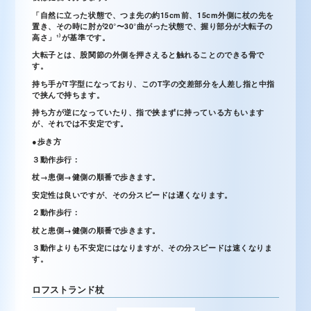
「自然に立った状態で、つま先の約15cm前、15cm外側に杖の先を
置き、その時に肘が20°〜30°曲がった状態で、握り部分が大転子の
高さ」¹⁾が基準です。
大転子とは、股関節の外側を押さえると触れることのできる骨で
す。
持ち手がT字型になっており、このT字の交差部分を人差し指と中指
で挟んで持ちます。
持ち方が逆になっていたり、指で挟まずに持っている方もいます
が、それでは不安定です。
●歩き方
３動作歩行：
杖→患側→健側の順番で歩きます。
安定性は良いですが、その分スピードは遅くなります。
２動作歩行：
杖と患側→健側の順番で歩きます。
３動作よりも不安定にはなりますが、その分スピードは速くなりま
す。
ロフストランド杖