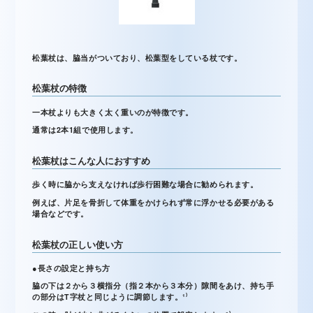
松葉杖は、脇当がついており、松葉型をしている杖です。
松葉杖の特徴
一本杖よりも大きく太く重いのが特徴です。
通常は2本1組で使用します。
松葉杖はこんな人におすすめ
歩く時に脇から支えなければ歩行困難な場合に勧められます。
例えば、片足を骨折して体重をかけられず常に浮かせる必要がある
場合などです。
松葉杖の正しい使い方
●長さの設定と持ち方
脇の下は２から３横指分（指２本から３本分）隙間をあけ、持ち手
の部分はT字杖と同じように調節します。¹⁾