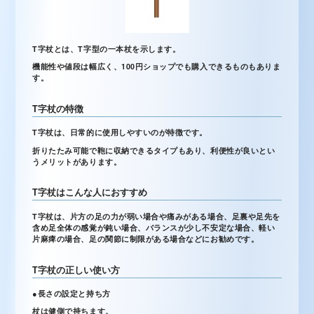
T字杖とは、T字型の一本杖を示します。
機能性や値段は幅広く、100円ショップでも購入できるものもありま
す。
T字杖の特徴
T字杖は、日常的に使用しやすいのが特徴です。
折りたたみ可能で鞄に収納できるタイプもあり、利便性が良いとい
うメリットがあります。
T字杖はこんな人におすすめ
T字杖は、片方の足の力が弱い場合や痛みがある場合、足裏や足先を
含め足全体の感覚が鈍い場合、バランスが少し不安定な場合、軽い
片麻痺の場合、足の関節に制限がある場合などにお勧めです。
T字杖の正しい使い方
●長さの設定と持ち方
杖は健側で持ちます。