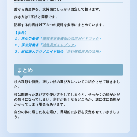
肘から腕全体を、支持面にしっかり固定して握ります。
歩き方はT字杖と同様です。
記載する内容は以下３つの資料を参考にまとめています。
【参考】
１）厚生労働省「
障害者支援機器の活用ガイドブック
」
２）厚生労働省「
補装具ガイドブック
」
３）財団法人テクノエイド協会「
歩行補助用具の活用
」
まとめ
杖の種類や特徴、正しい杖の選び方についてご紹介させて頂きまし
た。
杖は間違った選び方や使い方をしてしまうと、せっかくの杖がただ
の飾りになってしまい、歩行が良くなるどころか、逆に体に負担が
かかってしまう場合もあります。
自分の体に適した杖を選び、長期的に歩行を安定させていきましょ
う。