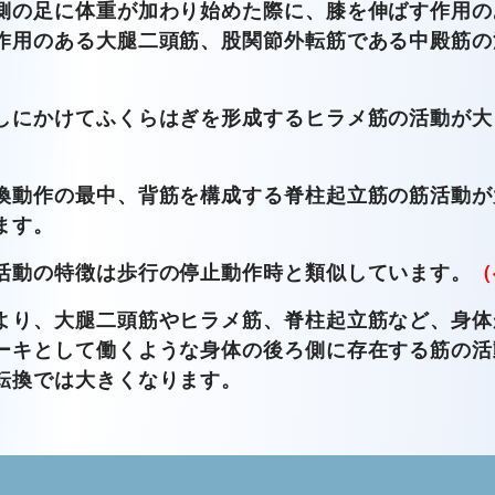
側の足に体重が加わり始めた際に、膝を伸ばす作用の
作用のある大腿二頭筋、股関節外転筋である中殿筋の
しにかけてふくらはぎを形成するヒラメ筋の活動が大
換動作の最中、背筋を構成する脊柱起立筋の筋活動が
ます。
活動の特徴は歩行の停止動作時と類似しています。
（
より、大腿二頭筋やヒラメ筋、脊柱起立筋など、身体
ーキとして働くような身体の後ろ側に存在する筋の活
転換では大きくなります。