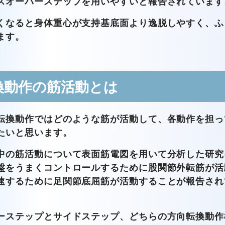
スオーバーステップを用いやすいと報告されています
くなると身体重心が支持基底面より逸脱しやすく、ふ
ます。
換動作の筋活動とは
転換動作ではどのような筋が活動して、各動作を担っ
たいと思います。
中の筋活動について表面筋電図を用いて分析した研究
盤をうまくコントロールするために股関節外転筋が活
速するために足関節底屈筋が活動することが報告され
ーステップとサイドステップ、どちらの方向転換動作