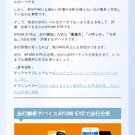
ルの一つです。
しかし、BIやFIMにも細かい評価や分析を補えない点が数多く存在し
ているのも事実です。
そこで、現在の歩行レベルをデータではっきり見える化して、評
価・分析できるのがAYUMI EYEです。
AYUMI EYEは、歩行機能に大切な
「推進力」「バランス」「リズ
ム」
3点を分析・評価するデバイスです。
歩行状態が良くなれば、他のADL向上にも自信がつきます。
ぜひ、AYUMI EYEを活用しながら歩行バランスを安定させて、いつ
までも健康的な生活を送りましょう。
（参考資料）
ディアケアプレミアムー
ADLのアセスメント：バーセルインデック
ス（BI）
ケアニュースー
歩行から始まるＡＤＬ維持向上 21年度改定・アウト
カム評価を加速
歩行解析デバイスAYUMI EYEで歩行分析