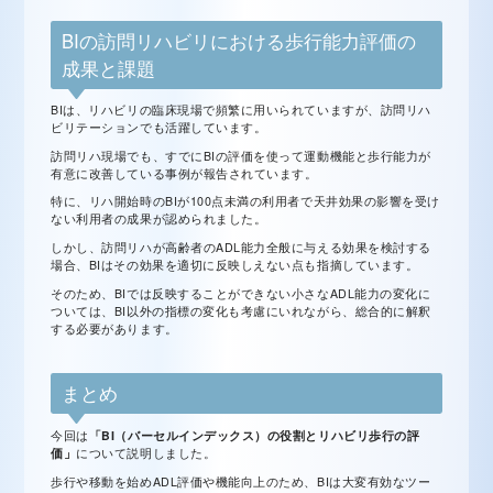
BIの訪問リハビリにおける歩行能力評価の
成果と課題
BIは、リハビリの臨床現場で頻繁に用いられていますが、訪問リハ
ビリテーションでも活躍しています。
訪問リハ現場でも、すでにBIの評価を使って運動機能と歩行能力が
有意に改善している事例が報告されています。
特に、リハ開始時のBIが100点未満の利用者で天井効果の影響を受け
ない利用者の成果が認められました。
しかし、訪問リハが高齢者のADL能力全般に与える効果を検討する
場合、BIはその効果を適切に反映しえない点も指摘しています。
そのため、BIでは反映することができない小さなADL能力の変化に
ついては、BI以外の指標の変化も考慮にいれながら、総合的に解釈
する必要があります。
まとめ
今回は
「BI（バーセルインデックス）の役割とリハビリ歩行の評
価」
について説明しました。
歩行や移動を始めADL評価や機能向上のため、BIは大変有効なツー