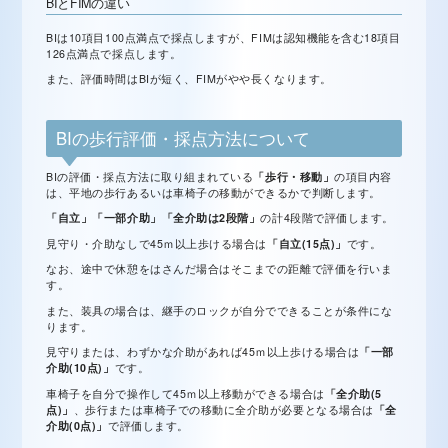
BIとFIMの違い
BIは10項目100点満点で採点しますが、FIMは認知機能を含む18項目
126点満点で採点します。
また、評価時間はBIが短く、FIMがやや長くなります。
BIの歩行評価・採点方法について
BIの評価・採点方法に取り組まれている
「歩行・移動」
の項目内容
は、平地の歩行あるいは車椅子の移動ができるかで判断します。
「自立」「一部介助」「全介助は2段階」
の計4段階で評価します。
見守り・介助なしで45ｍ以上歩ける場合は
「自立(15点)」
です。
なお、途中で休憩をはさんだ場合はそこまでの距離で評価を行いま
す。
また、装具の場合は、継手のロックが自分でできることが条件にな
ります。
見守りまたは、わずかな介助があれば45ｍ以上歩ける場合は
「一部
介助(10点)」
です。
車椅子を自分で操作して45ｍ以上移動ができる場合は
「全介助(5
点)」
、歩行または車椅子での移動に全介助が必要となる場合は
「全
介助(0点)」
で評価します。