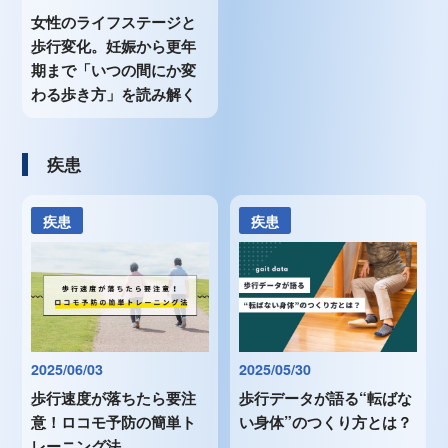
女性のライフステージと
歩行変化。妊娠から更年
期まで「いつの間にか変
わる歩き方」を読み解く
疾患
疾患
疾患
2025/06/03
2025/05/30
歩行速度が落ちたら要注
歩行データが語る“転ばな
意！ロコモ予防の簡単ト
い身体”のつくり方とは？
レーニング法