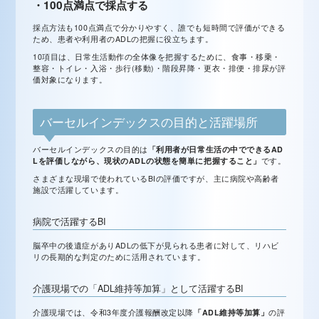
・100点満点で採点する
採点方法も100点満点で分かりやすく、誰でも短時間で評価ができる
ため、患者や利用者のADLの把握に役立ちます。
10項目は、日常生活動作の全体像を把握するために、食事・移乗・
整容・トイレ・入浴・歩行(移動)・階段昇降・更衣・排便・排尿が評
価対象になります。
バーセルインデックスの目的と活躍場所
バーセルインデックスの目的は
「利用者が日常生活の中でできるAD
Lを評価しながら、現状のADLの状態を簡単に把握すること」
です。
さまざまな現場で使われているBIの評価ですが、主に病院や高齢者
施設で活躍しています。
病院で活躍するBI
脳卒中の後遺症がありADLの低下が見られる患者に対して、リハビ
リの長期的な判定のために活用されています。
介護現場での「ADL維持等加算」として活躍するBI
介護現場では、令和3年度介護報酬改定以降
「ADL維持等加算」
の評