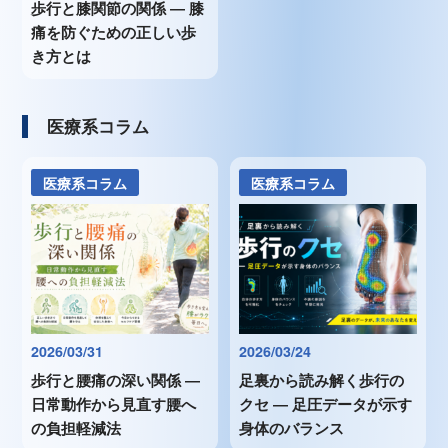
歩行と膝関節の関係 ― 膝
痛を防ぐための正しい歩
き方とは
医療系コラム
医療系コラム
医療系コラム
2026/03/31
2026/03/24
歩行と腰痛の深い関係 ―
足裏から読み解く歩行の
日常動作から見直す腰へ
クセ ― 足圧データが示す
の負担軽減法
身体のバランス