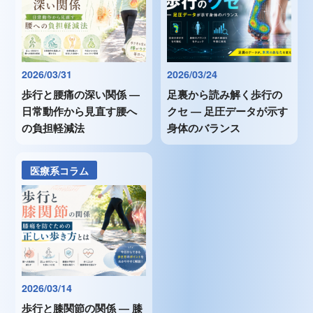
2026/03/31
2026/03/24
歩行と腰痛の深い関係 ―
足裏から読み解く歩行の
日常動作から見直す腰へ
クセ ― 足圧データが示す
の負担軽減法
身体のバランス
医療系コラム
2026/03/14
歩行と膝関節の関係 ― 膝