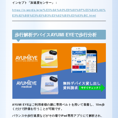
インセプト「加速度センサー」：
https://e-words.jp/w/%E5%8A%A0%E9%80%9F%E5%BA%A6%
E3%82%BB%E3%83%B3%E3%82%B5%E3%83%BC.html
歩行解析デバイスAYUMI EYEで歩行分析
AYUMI EYEはご利用者様の腰に専用ベルトを用いて装着し、10m歩
くだけで評価を行うことが可能です。
バランスや歩行速度などがその場でiPad専用アプリにて解析され、