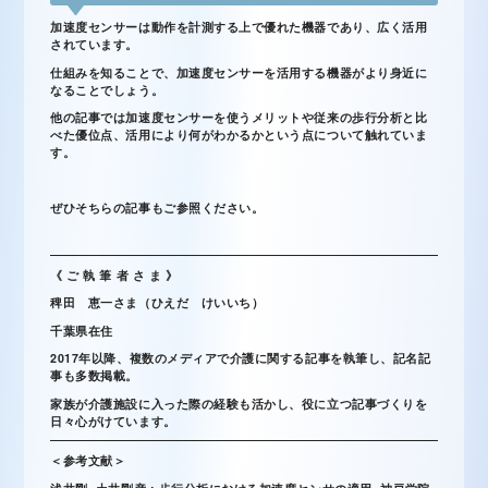
加速度センサーは動作を計測する上で優れた機器であり、広く活用
されています。
仕組みを知ることで、加速度センサーを活用する機器がより身近に
なることでしょう。
他の記事では加速度センサーを使うメリットや従来の歩行分析と比
べた優位点、活用により何がわかるかという点について触れていま
す。
ぜひそちらの記事もご参照ください。
《 ご 執 筆 者 さ ま 》
稗田 恵一さま（ひえだ けいいち）
千葉県在住
2017年以降、複数のメディアで介護に関する記事を執筆し、記名記
事も多数掲載。
家族が介護施設に入った際の経験も活かし、役に立つ記事づくりを
日々心がけています。
＜参考文献＞