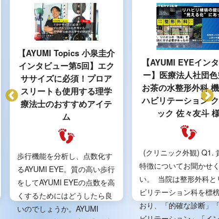
【AYUMI Topics 小泉圭介
【AYUMI EYEイン
インタビュー第5回】エク
ー】医療法人社団色
ササイズに必須！プロア
お茶の水整形外科 
スリートも使用する理学
ハビリテーション 
療法士のおすすめアイテ
ック 佐々友斗 
ム
(クリニック外観) Q1.
歩行機能を分析し、点数化す
特徴についてお聞かせ
るAYUMI EYE。質の高い歩行
い。 当院は整形外科と
をしてAYUMI EYEの点数を高
ビリテーション科を標
くするためにはどうしたら良
おり、「的確な診断」
いのでしょうか。AYUMI
ビリテーション」「イ