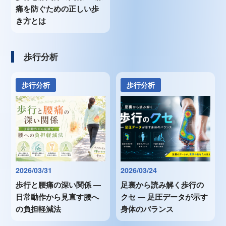
痛を防ぐための正しい歩
き方とは
歩行分析
歩行分析
歩行分析
2026/03/31
2026/03/24
歩行と腰痛の深い関係 ―
足裏から読み解く歩行の
日常動作から見直す腰へ
クセ ― 足圧データが示す
の負担軽減法
身体のバランス