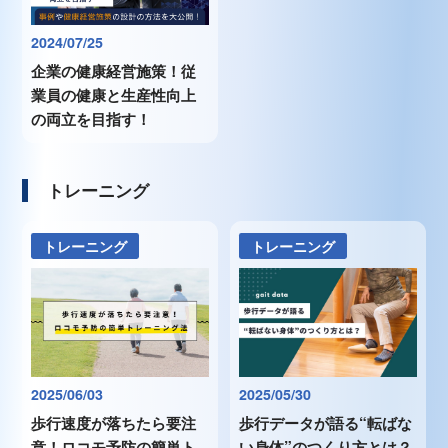
2024/07/25
企業の健康経営施策！従
業員の健康と生産性向上
の両立を目指す！
トレーニング
トレーニング
トレーニング
2025/06/03
2025/05/30
歩行速度が落ちたら要注
歩行データが語る“転ばな
意！ロコモ予防の簡単ト
い身体”のつくり方とは？