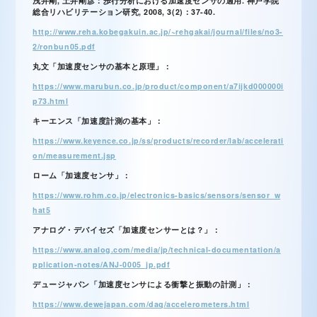
浅井剛, 土井剛彦：歩行分析における加速度センサの適用. 神戸学院
総合リハビリテーション研究, 2008, 3(2)：37-40.
http://www.reha.kobegakuin.ac.jp/~rehgakai/journal/files/no3-
2/ronbun05.pdf
丸文「加速度センサの基本と原理」：
https://www.marubun.co.jp/product/component/a7ijkd000000i
p73.html
キーエンス「加速度計測の基本」：
https://www.keyence.co.jp/ss/products/recorder/lab/accelerati
on/measurement.jsp
ローム「加速度センサ」：
https://www.rohm.co.jp/electronics-basics/sensors/sensor_w
hat5
アナログ・デバイセズ「加速度センサーとは？」：
https://www.analog.com/media/jp/technical-documentation/a
pplication-notes/ANJ-0005_jp.pdf
デュージャパン「加速度センサによる衝撃と振動の計測」：
https://www.dewejapan.com/daq/accelerometers.html