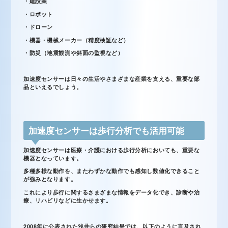
・建設業
・ロボット
・ドローン
・機器・機械メーカー（精度検証など）
・防災（地震観測や斜面の監視など）
加速度センサーは日々の生活やさまざまな産業を支える、重要な部
品といえるでしょう。
加速度センサーは歩行分析でも活用可能
加速度センサーは医療・介護における歩行分析においても、重要な
機器となっています。
多種多様な動作を、またわずかな動作でも感知し数値化できること
が強みとなります。
これにより歩行に関するさまざまな情報をデータ化でき、診断や治
療、リハビリなどに生かせます。
2008年に公表された浅井らの研究結果では、以下のように言及され