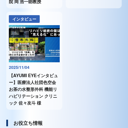
院 岡 浩一朗教授
インタビュー
2025/11/04
【AYUMI EYEインタビュ
ー】医療法人社団色空会
お茶の水整形外科 機能リ
ハビリテーション クリニ
ック 佐々友斗 様
お役立ち情報