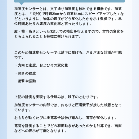
加速度センサーとは、文字通り加速度を検出できる機器です。加速
度とは、「1秒間で時速2kmから時速6kmにスピードアップした」な
どというように、物体の速度がどう変化したかを示す数値です。単
位時間あたりの速度の変化率と言ったりします。
縦・横・高さといった3次元での検出を行えますので、方向の変化を
とらえられることも特徴に挙げられます。
このため加速度センサーでは以下に挙げる、さまざまな計測が可能
です。
・方向と速度、およびその変化量
・傾きの程度
・衝撃や振動
上記の計測を実現する仕組みは、以下のとおりです。
加速度センサーの内部では、おもりと圧電素子が接した状態となっ
ています。
おもりが動くたびに圧電素子は伸び縮みし、電荷が変化します。
電荷を計測することでどの程度動きがあったのかを計算でき、画面
などへの表示が可能となります。