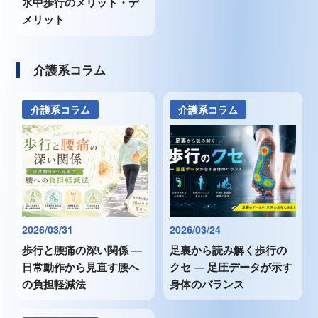
水中歩行のメリット・デ
メリット
介護系コラム
介護系コラム
介護系コラム
2026/03/31
2026/03/24
歩行と腰痛の深い関係 ―
足裏から読み解く歩行の
日常動作から見直す腰へ
クセ ― 足圧データが示す
の負担軽減法
身体のバランス