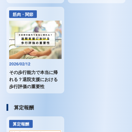
筋肉・関節
2026/02/12
その歩行能力で本当に帰
れる？退院支援における
歩行評価の重要性
算定報酬
算定報酬