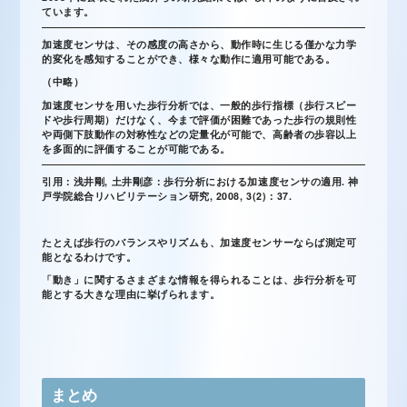
ています。
加速度センサは、その感度の高さから、動作時に生じる僅かな力学
的変化を感知することができ、様々な動作に適用可能である。
（中略）
加速度センサを用いた歩行分析では、一般的歩行指標（歩行スピー
ドや歩行周期）だけなく、今まで評価が困難であった歩行の規則性
や両側下肢動作の対称性などの定量化が可能で、高齢者の歩容以上
を多面的に評価することが可能である。
引用：浅井剛, 土井剛彦：歩行分析における加速度センサの適用. 神
戸学院総合リハビリテーション研究, 2008, 3(2)：37.
たとえば歩行のバランスやリズムも、加速度センサーならば測定可
能となるわけです。
「動き」に関するさまざまな情報を得られることは、歩行分析を可
能とする大きな理由に挙げられます。
まとめ