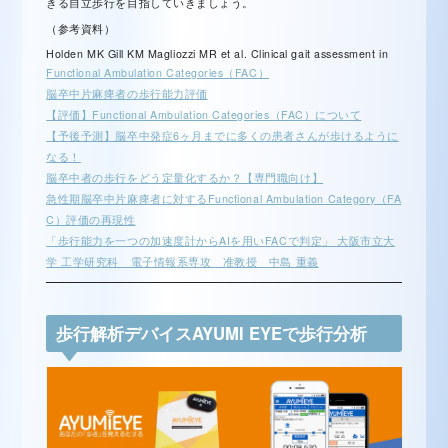
きる自立歩行を目指していきましょう。
（参考資料）
Holden MK Gill KM Magliozzi MR et al. Clinical gait assessment in
Functional Ambulation Categories（FAC）
脳卒中片麻痺者の歩行能力評価
【評価】Functional Ambulation Categories（FAC）について
【予後予測】脳卒中発症6ヶ月までに多くの患者さんが歩けるように
なる！
脳卒中者の歩行をどう定量化するか？【専門職向け】
急性期脳卒中片麻痺者に対するFunctional Ambulation Category（FA
C）評価の再現性
「歩行能力を一つの加速度計からAIを用いFACで判定」 大阪市立大
学 工学研究科 電子情報系専攻 准教授 中島 重義
歩行解析デバイスAYUMI EYEで歩行分析