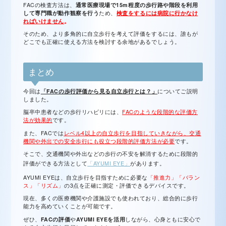
FACの検査方法は、
通常医療現場で15m程度の歩行路や階段を利用
して専門職が動作観察を行う
ため、
検査をするには病院に行かなけ
ればいけません
。
そのため、より多角的に自立歩行を考えて評価をするには、誰もが
どこでも正確に使える方法を検討する余地があるでしょう。
まとめ
今回は
「FACの歩行評価から見る自立歩行とは？」
についてご説明
しました。
脳卒中患者などの歩行リハビリには、
FACのような段階的な評価方
法が効果的
です。
また、FACでは
レベル4以上の自立歩行を目指していきながら、交通
機関や外出での安全歩行にも役立つ段階的評価方法が必要
です。
そこで、交通機関や外出などの歩行の不安を解消するために段階的
評価ができる方法として
「AYUMI EYE」
があります。
AYUMI EYEは、自立歩行を目指すために必要な
「推進力」「バラン
ス」「リズム」
の3点を正確に測定・評価できるデバイスです。
現在、多くの医療機関や介護施設でも使われており、総合的に歩行
能力を高めていくことが可能です。
ぜひ、
FACの評価
や
AYUMI EYEを活用
しながら、心身ともに安心で