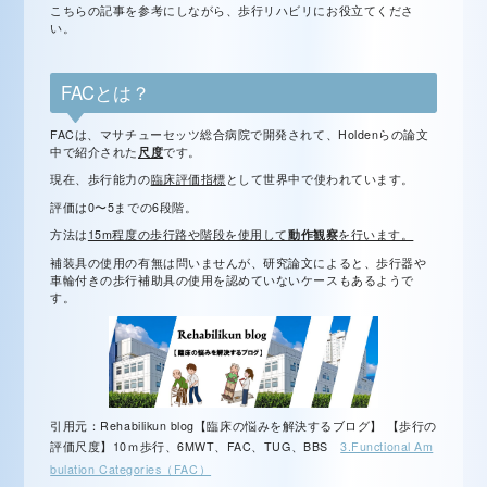
こちらの記事を参考にしながら、歩行リハビリにお役立てくださ
い。
FACとは？
FACは、マサチューセッツ総合病院で開発されて、Holdenらの論文
中で紹介された
尺度
です。
現在、歩行能力の
臨床評価指標
として世界中で使われています。
評価は0〜5までの6段階。
方法は
15m程度の歩行路や階段を使用して
動作観察
を行います。
補装具の使用の有無は問いませんが、研究論文によると、歩行器や
車輪付きの歩行補助具の使用を認めていないケースもあるようで
す。
引用元：Rehabilikun blog【臨床の悩みを解決するブログ】 【歩行の
評価尺度】10ｍ歩行、6MWT、FAC、TUG、BBS
3.Functional Am
bulation Categories（FAC）