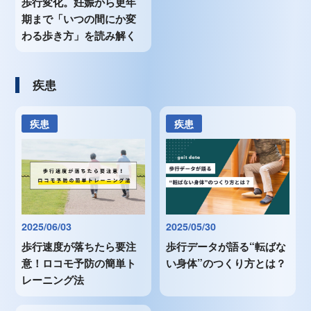
歩行変化。妊娠から更年
期まで「いつの間にか変
わる歩き方」を読み解く
疾患
疾患
疾患
2025/06/03
2025/05/30
歩行速度が落ちたら要注
歩行データが語る“転ばな
意！ロコモ予防の簡単ト
い身体”のつくり方とは？
レーニング法