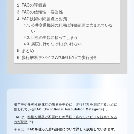
FACの評価表
FACの信頼性・妥当性
FAC技術の問題点と対策
公共交通機関の利用は評価範囲に含まれていな
い
目視の主観に頼ってしまう
病院に行かなければいけない
まとめ
歩行解析デバイスAYUMI EYEで歩行分析
脳卒中や多発性硬化症の患者を中心に、歩行能力を測定するために
使われている
FAC（Functional Ambulation Categorie）
。
FACは、
特別な機器が不要なため手軽に歩行リハビリを観察できる
のが特徴
です。
今回は、
FACを使った歩行評価について詳しく説明していきます
。