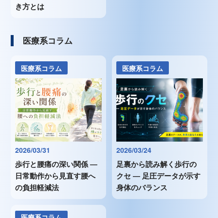
き方とは
医療系コラム
医療系コラム
医療系コラム
2026/03/31
2026/03/24
歩行と腰痛の深い関係 ―
足裏から読み解く歩行の
日常動作から見直す腰へ
クセ ― 足圧データが示す
の負担軽減法
身体のバランス
医療系コラム