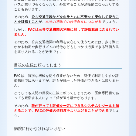
バスが乗りづらくなったり、外出することが消極的になったりする
こともあります。
そのため、
公共交通手段などを心身ともに不安なく安心して使うこ
とを目指すこと
が、
本当の意味での歩行自立につながる
でしょう。
しかし、
FACは公共交通機関の利用に対して評価範囲に含まれてい
ません。
そのため、公共交通機関の利用を安心して使うためには、歩く際に
かかる軸足や歩行リズムの特徴などもしっかり把握できる評価方法
を取り入れることが必要です。
目視の主観に頼ってしまう
FACは、特別な機械を使う必要がないため、簡便で利用しやすい評
価指針ではありますが、誰もが統一した評価ができるとは限りませ
ん。
どうしても人間の目視の主観に頼ってしまうため、医療専門職であ
っても観察する人によって値が違う場合があります。
そのため、
誰が行っても評価を一定にできるシステムやツールを加
えることで、FACの評価の信頼度をより上げることができる
でしょ
う。
病院に行かなければいけない