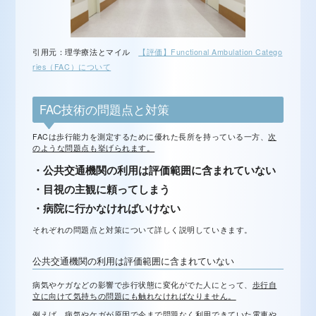
引用元：理学療法とマイル
【評価】Functional Ambulation Catego
ries（FAC）について
FAC技術の問題点と対策
FACは歩行能力を測定するために優れた長所を持っている一方、
次
のような問題点も挙げられます。
・公共交通機関の利用は評価範囲に含まれていない
・目視の主観に頼ってしまう
・病院に行かなければいけない
それぞれの問題点と対策について詳しく説明していきます。
公共交通機関の利用は評価範囲に含まれていない
病気やケガなどの影響で歩行状態に変化がでた人にとって、
歩行自
立に向けて気持ちの問題にも触れなければなりません。
例えば、病気やケガが原因で今まで問題なく利用できていた電車や