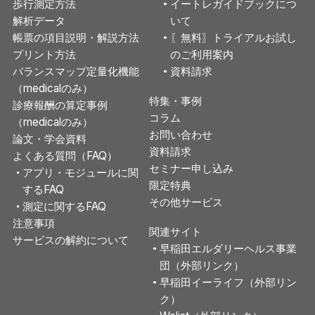
歩行測定方法
イートレガイドブックにつ
解析データ
いて
帳票の項目説明・解説方法
〖無料〗トライアルお試し
プリント方法
のご利用案内
バランスマップ定量化機能
資料請求
（medicalのみ）
特集・事例
診療報酬の算定事例
コラム
（medicalのみ）
お問い合わせ
論文・学会資料
資料請求
よくある質問（FAQ）
セミナー申し込み
アプリ・モジュールに関
限定特典
するFAQ
その他サービス
測定に関するFAQ
注意事項
関連サイト
サービスの解約について
早稲田エルダリーヘルス事業
団（外部リンク）
早稲田イーライフ（外部リン
ク）