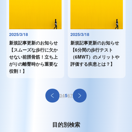
2025/3/18
2025/3/18
新規記事更新のお知らせ
新規記事更新のお知らせ
【スムーズな歩行に欠か
【6分間の歩行テスト
せない前脛骨筋！立ち上
（6MWT）のメリットや
がりの離臀時から重要な
評価する疾患とは？】
役割！】
3
4
5
6
7
目的別検索