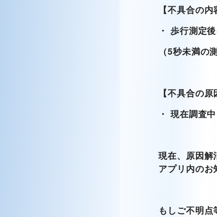
【
不具合の内
・ 歩行測定
（5秒未満の
【
不具合の原
・ 現在調査中
現在、原因解
アプリ内のお
もしご不明点