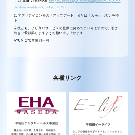
－AYUMIEYEmedical（
https://apps.apple.com/jp/app/ayumi-eye-me
dical-new-edition/id6742087378
）
2. アプリアイコン横の「アップデート」または「入手」ボタンを押
下
今後とも、より良いサービスの提供に努めてまいりますので、引き
続きご愛顧賜りますようお願い申し上げます。
AYUMIEYE事業部一同
各種リンク