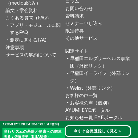
コラム
（medicalのみ）
お問い合わせ
論文・学会資料
資料請求
よくある質問（FAQ）
セミナー申し込み
アプリ・モジュールに関
限定特典
するFAQ
その他サービス
測定に関するFAQ
注意事項
関連サイト
サービスの解約について
早稲田エルダリーヘルス事業
団（外部リンク）
早稲田イーライフ（外部リン
ク）
Welist（外部リンク）
お客様の声一覧
お客様の声（個別）
AYUMI EYEポータル
お知らせ一覧 EYEポータル
ユーザー用問い合わせ
AYUMI EYE PREMIUM COLUMN第3弾
今すぐ会員登録して見る
＞
歩行リズムの基礎と健康への関連
著者：佐藤洋平（EHA監修）