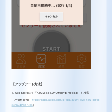
【アップデート方法】
1. App Storeにて「AYUMIEYE/AYUMIEYE medical」を検索
－AYUMIEYE（
https://apps.apple.com/jp/app/ayumi-eye-new-editio
n/id6742087206
）