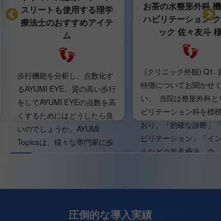
お茶の水整形外科 
スリートも使用する理学
ハビリテーション 
療法士のおすすめアイテ
ック 佐々友斗 
ム
(クリニック外観) Q1.
歩行機能を分析し、点数化す
特徴についてお聞かせ
るAYUMI EYE。質の高い歩行
い。 当院は整形外科と
をしてAYUMI EYEの点数を高
ビリテーション科を標
くするためにはどうしたら良
おり、「的確な診断」
いのでしょうか。AYUMI
ビリテーション」「イ
Topicsは、様々な専門家に歩
ルなどの装具療法」の...
行について伺いながら...
圧倒的な導入実績