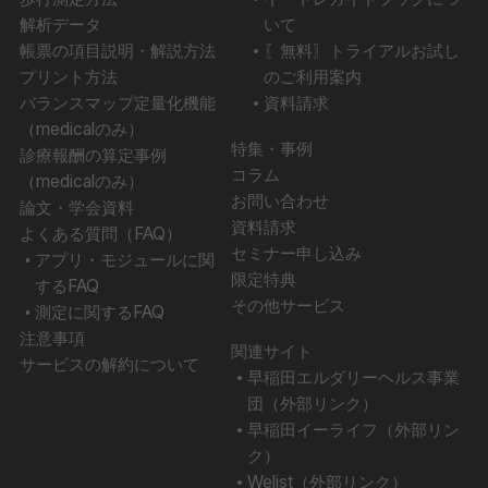
解析データ
いて
帳票の項目説明・解説方法
〖無料〗トライアルお試し
プリント方法
のご利用案内
バランスマップ定量化機能
資料請求
（medicalのみ）
特集・事例
診療報酬の算定事例
コラム
（medicalのみ）
お問い合わせ
論文・学会資料
資料請求
よくある質問（FAQ）
セミナー申し込み
アプリ・モジュールに関
限定特典
するFAQ
その他サービス
測定に関するFAQ
注意事項
関連サイト
サービスの解約について
早稲田エルダリーヘルス事業
団（外部リンク）
早稲田イーライフ（外部リン
ク）
Welist（外部リンク）