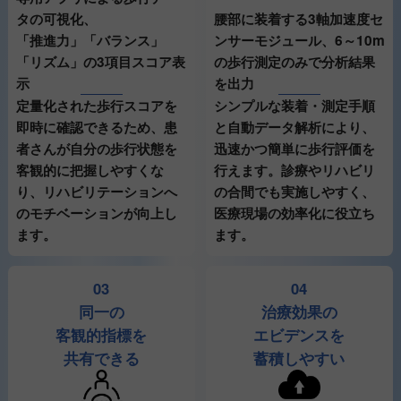
腰部に装着する3軸加速度セ
タの可視化、
ンサーモジュール、6～10m
「推進力」「バランス」
の歩行測定のみで分析結果
「リズム」の3項目スコア表
を出力
示
シンプルな装着・測定手順
定量化された歩行スコアを
と自動データ解析により、
即時に確認できるため、患
迅速かつ簡単に歩行評価を
者さんが自分の歩行状態を
行えます。診療やリハビリ
客観的に把握しやすくな
の合間でも実施しやすく、
り、リハビリテーションへ
医療現場の効率化に役立ち
のモチベーションが向上し
ます。
ます。
03
04
同一の
治療効果の
客観的指標を
エビデンスを
共有できる
蓄積しやすい