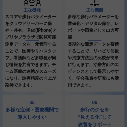
主な機能
主な機能
多様な歩行パラメーターを
スコアや歩行パラメーター
数値化・デジタル保存、レ
をクラウドサーバーに保
ポートや画像として出力可
存・共有、iPad(iPhone)ア
能
プリやブラウザで閲覧可能
長期的な測定データを蓄積
測定データを一元管理する
することで、リハビリ前後
ことで、医師やリハスタッ
や治療方法別の比較が簡単
フ、看護師など多職種が同
に行えます。治療方針のエ
じ情報を共有できます。チ
ビデンスとして提示しやす
ーム医療の連携がスムーズ
く、学会発表や研究にも活
になり、診療精度の向上が
用できます。
期待できます。
05
06
多様な症例・医療機関で
歩行のクセを
導入しやすい
“見える化”して
改善をサポート