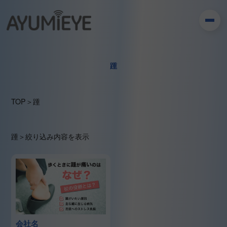
踵
TOP
＞
踵
踵
＞
絞り込み内容を表示
会社名